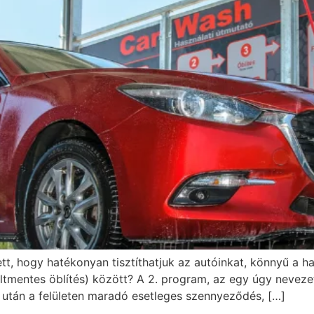
 hogy hatékonyan tisztíthatjuk az autóinkat, könnyű a has
ltmentes öblítés) között? A 2. program, az egy úgy nevezet
a után a felületen maradó esetleges szennyeződés, […]