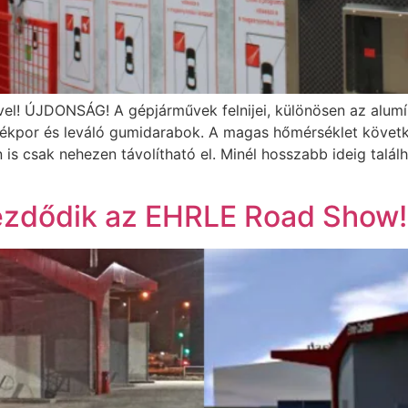
vel! ÚJDONSÁG! A gépjárművek felnijei, különösen az alumí
ékpor és leváló gumidarabok. A magas hőmérséklet követk
 csak nehezen távolítható el. Minél hosszabb ideig találh
Kezdődik az EHRLE Road Show!