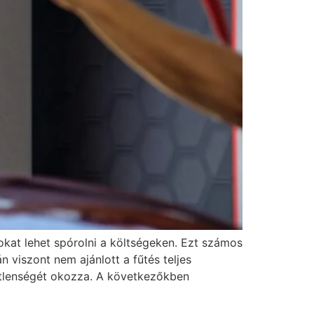
okat lehet spórolni a költségeken. Ezt számos
 viszont nem ajánlott a fűtés teljes
detlenségét okozza. A következőkben