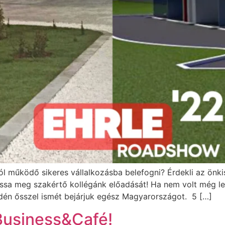
ól működő sikeres vállalkozásba belefogni? Érdekli az önk
ssa meg szakértő kollégánk előadását! Ha nem volt még le
 Idén ősszel ismét bejárjuk egész Magyarországot. 5 […]
Business&Café!