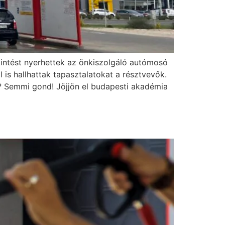
kintést nyerhettek az önkiszolgáló autómosó
is hallhattak tapasztalatokat a résztvevők.
? Semmi gond! Jöjjön el budapesti akadémia