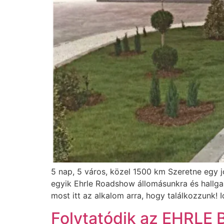
5 nap, 5 város, közel 1500 km Szeretne egy j
egyik Ehrle Roadshow állomásunkra és hallga
most itt az alkalom arra, hogy találkozzunk!
Folytatódik az EHRLE 