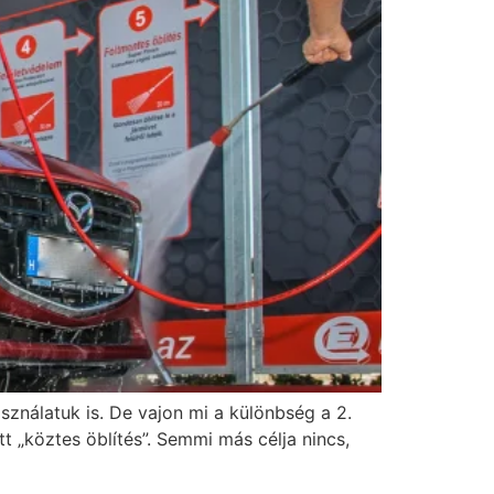
ználatuk is. De vajon mi a különbség a 2.
t „köztes öblítés”. Semmi más célja nincs,