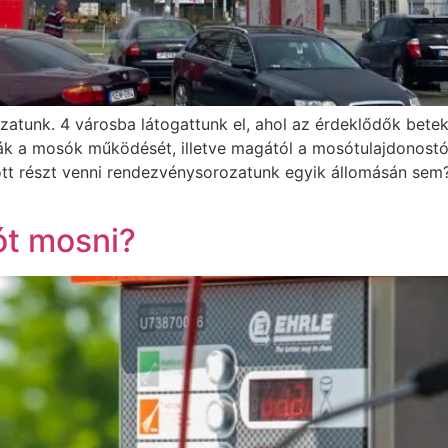
zatunk. 4 városba látogattunk el, ahol az érdeklődők bete
k a mosók működését, illetve magától a mosótulajdonostól 
ott részt venni rendezvénysorozatunk egyik állomásán sem
ót mosni?