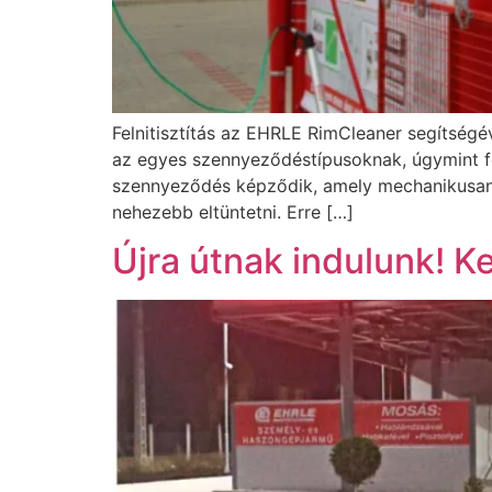
Felnitisztítás az EHRLE RimCleaner segítségé
az egyes szennyeződéstípusoknak, úgymint f
szennyeződés képződik, amely mechanikusan is
nehezebb eltüntetni. Erre […]
Újra útnak indulunk! 