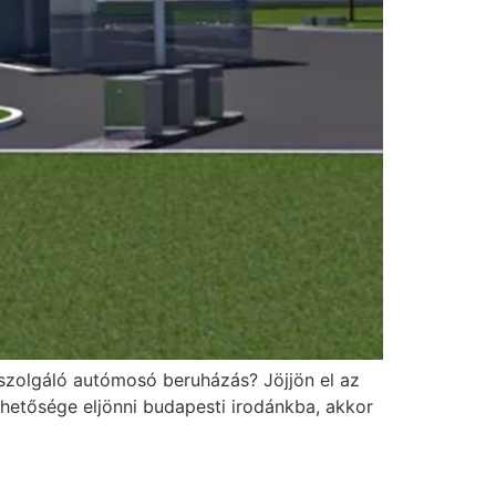
iszolgáló autómosó beruházás? Jöjjön el az
hetősége eljönni budapesti irodánkba, akkor