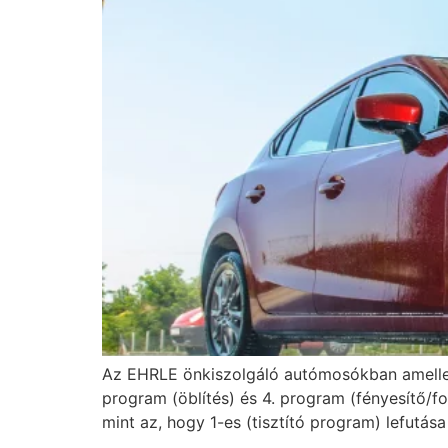
Az EHRLE önkiszolgáló autómosókban amellett,
program (öblítés) és 4. program (fényesítő/fo
mint az, hogy 1-es (tisztító program) lefutás