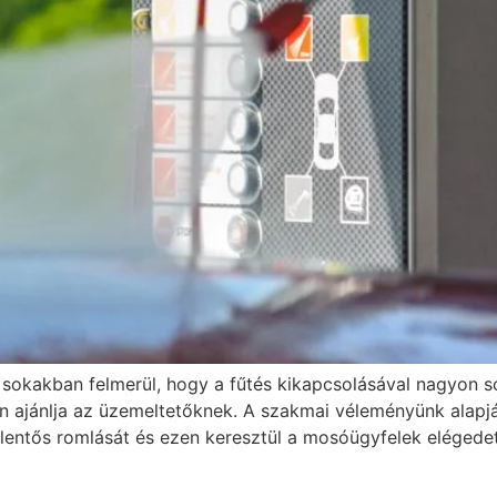
sokakban felmerül, hogy a fűtés kikapcsolásával nagyon s
en ajánlja az üzemeltetőknek. A szakmai véleményünk alapján
 jelentős romlását és ezen keresztül a mosóügyfelek elége