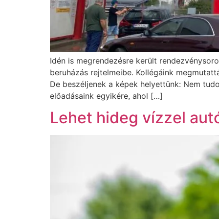
Idén is megrendezésre került rendezvénysoro
beruházás rejtelmeibe. Kollégáink megmutattá
De beszéljenek a képek helyettünk: Nem tud
előadásaink egyikére, ahol […]
Lehet hideg vízzel aut