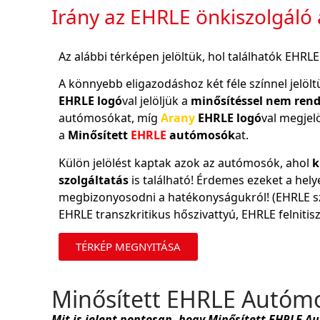
Irány az EHRLE önkiszolgáló
Az alábbi térképen jelöltük, hol találhatók EHR
A könnyebb eligazodáshoz két féle színnel jelölt
EHRLE logó
val jelöljük a
minősítéssel nem ren
autómosókat, míg
Arany
EHRLE logó
val megjelö
a
Minősített
EHRLE
autómosók
at.
Külön jelölést kaptak azok az autómosók, ahol
k
szolgáltatás
is található! Érdemes ezeket a helye
megbizonyosodni a hatékonyságukról! (EHRLE sz
EHRLE transzkritikus hőszivattyú, EHRLE felnitisz
TÉRKÉP MEGNYITÁSA
Minősített EHRLE Autóm
Mit is jelent pontosan, hogy
Minősített
EHRLE Au