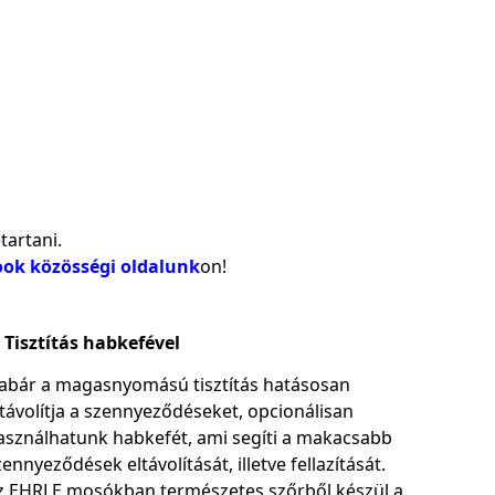
tartani.
ook közösségi oldalunk
on!
Tisztítás habkefével
abár a magasnyomású tisztítás hatásosan
ltávolítja a szennyeződéseket, opcionálisan
asználhatunk habkefét, ami segíti a makacsabb
zennyeződések eltávolítását, illetve fellazítását.
z EHRLE mosókban természetes szőrből készül a