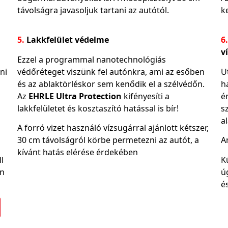
távolságra javasoljuk tartani az autótól.
k
5.
Lakkfelület védelme
6.
v
Ezzel a programmal nanotechnológiás
ni
védőréteget viszünk fel autónkra, ami az esőben
U
és az ablaktörléskor sem kenődik el a szélvédőn.
h
Az
EHRLE Ultra Protection
kifényesíti a
é
lakkfelületet és kosztaszító hatással is bír!
s
a
A forró vizet használó vízsugárral ajánlott kétszer,
30 cm távolságról körbe permetezni az autót, a
A
kívánt hatás elérése érdekében
l
K
en
ú
é