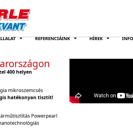
LLALAT
REFERENCIÁINK
HÍREK
INF
arországon
el 400 helyen
ógia mikroszemcsés
is hatékonyan tisztít!
járműtisztítás Powerpearl
s nanotechnológiás