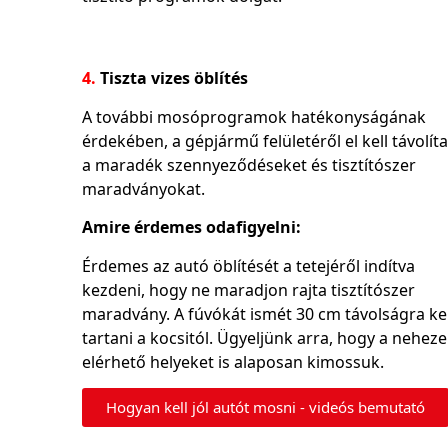
4.
Tiszta vizes öblítés
A további mosóprogramok hatékonyságának
érdekében, a gépjármű felületéről el kell távolíta
a maradék szennyeződéseket és tisztítószer
maradványokat.
Amire érdemes odafigyelni:
Érdemes az autó öblítését a tetejéről indítva
kezdeni, hogy ne maradjon rajta tisztítószer
maradvány. A fúvókát ismét 30 cm távolságra kel
tartani a kocsitól. Ügyeljünk arra, hogy a nehez
elérhető helyeket is alaposan kimossuk.
Hogyan kell jól autót mosni - videós bemutató