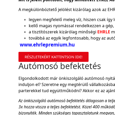
A megkülönböztető jelölést kizárólag azok az EHR
legyen megfelelő meleg víz, hiszen csak így l
kellő magas nyomással rendelkezzen a gép,
a tisztítószerek kizárólag minőségi
EHRLE
má
továbbá az egyik legfontosabb, hogy az aut
www.ehrlepremium.hu
RÉSZLETEKÉRT KATTINTSON IDE!
Autómosó befektetés
Elgondolkodott már önkiszolgáló autómosó nyitá
induljon el? Szeretne egy megtérülő vállalkozásba
parterekkel tud együttműködni? Akkor ez az ajánl
Az önkiszolgáló autómosó befektetés átlagosan a telj
3x hozza vissza a teljes befektetést. Közel 400 műk
bizonyíték. Minden szükséges tapasztalatunk megvan,