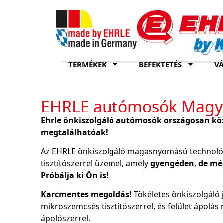
TERMÉKEK
BEFEKTETÉS
VÁ
EHRLE autómosók Magy
Ehrle önkiszolgáló autómosók országosan köz
megtalálhatóak!
Az EHRLE önkiszolgáló magasnyomású technol
tisztítószerrel üzemel, amely
gyengéden
,
de még
Próbálja ki Ön is!
Karcmentes megoldás!
Tökéletes önkiszolgáló 
mikroszemcsés tisztítószerrel, és felület ápolá
ápolószerrel.