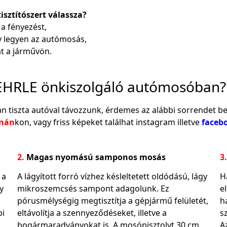
sztítószert válassza?
 a fényezést,
ny legyen az autómosás,
t a járművön.
EHRLE önkiszolgáló autómosóban?
 tiszta autóval távozzunk, érdemes az alábbi sorrendet be
rnán
kon, vagy friss képeket találhat instagram illetve
faceb
2.
Magas nyomású samponos mosás
3.
 a
A lágyított forró vízhez késleltetett oldódású, lágy
H
y
mikroszemcsés sampont adagolunk. Ez
e
pórusmélységig megtisztítja a gépjármű felületét,
h
bi
eltávolítja a szennyeződéseket, illetve a
s
bogármaradványokat is. A mosópisztolyt 30 cm
A