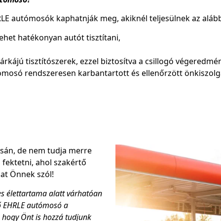
LE autómosók kaphatnják meg, akiknél teljesülnek az alábbi
ehet hatékonyan autót tisztítani,
rkájú tisztítószerek, ezzel biztosítva a csillogó végeredmén
ómosó rendszeresen karbantartott és ellenőrzött önkiszol
sán, de nem tudja merre
 fektetni, ahol szakértő
at Önnek szól!
es élettartama alatt várhatóan
ödő EHRLE autómosó a
 hogy Önt is hozzá tudjunk