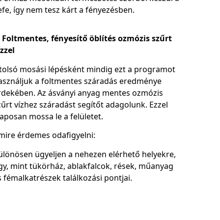
efe, így nem tesz kárt a fényezésben.
Foltmentes, fényesítő öblítés ozmózis szűrt
ízzel
tolsó mosási lépésként mindig ezt a programot
asználjuk a foltmentes száradás eredménye
rdekében. Az ásványi anyag mentes ozmózis
zűrt vízhez száradást segítőt adagolunk. Ezzel
laposan mossa le a felületet.
mire érdemes odafigyelni:
ülönösen ügyeljen a nehezen elérhető helyekre,
gy, mint tükörház, ablakfalcok, rések, műanyag
s fémalkatrészek találkozási pontjai.