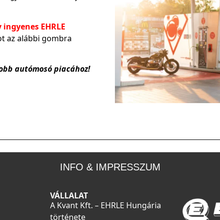
y ingyenes EHRLE
tot az alábbi gombra
yobb autómosó piacához!
INFO & IMPRESSZUM
VÁLLALAT
A Kvant Kft. – EHRLE Hungária
története