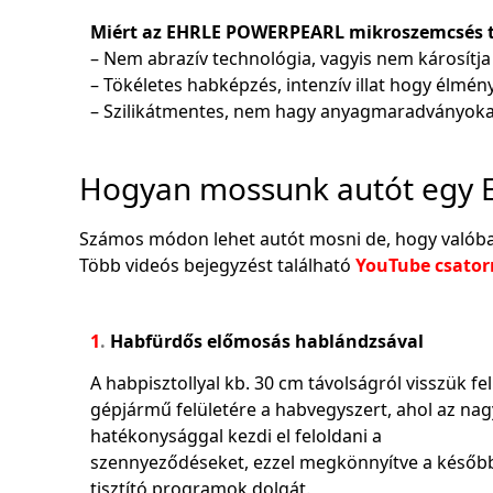
Miért az EHRLE POWERPEARL mikroszemcsés ti
– Nem abrazív technológia, vagyis nem károsítja
– Tökéletes habképzés, intenzív illat hogy élmé
– Szilikátmentes, nem hagy anyagmaradványoka
Hogyan mossunk autót egy 
Számos módon lehet autót mosni de, hogy valóban
Több videós bejegyzést található
YouTube csato
1
.
Habfürdős előmosás hablándzsával
A habpisztollyal kb. 30 cm távolságról visszük fel
gépjármű felületére a habvegyszert, ahol az nag
hatékonysággal kezdi el feloldani a
szennyeződéseket, ezzel megkönnyítve a későb
tisztító programok dolgát.