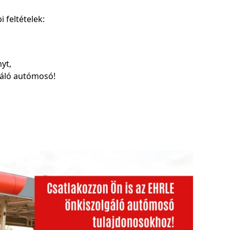
 feltételek:
yt,
gáló autómosó!