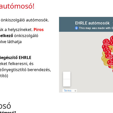
 autómosó!
LE önkiszolgáló autómosók.
ük a helyszíneket.
Piros
delkező
önkiszolgáló
lve láthatja
iegészítő EHRLE
ket felkeresni, és
őnyegtisztító berendezés,
tító)
osó
tómosó?