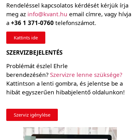
Rendeléssel kapcsolatos kérdését kérjük írja
meg az
info@kvant.hu
email címre, vagy hívja
a
+36 1 371-0760
telefonszámot.
Kattints ide
SZERVIZBEJELENTÉS
Problémát észlel Ehrle
berendezésén?
Szervizre lenne szüksége?
Kattintson a lenti gombra, és jelentse be a
hibát egyszerűen hibabjelentő oldalunkon!
Szerviz igénylése