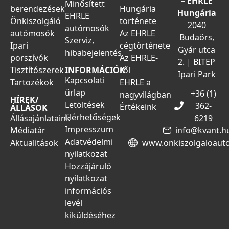
– EHRLE
Minősített
berendezések
Hungária
Hungária
EHRLE
Önkiszolgáló
története
2040
autómosók
autómosók
Az EHRLE
Budaörs,
Szerviz,
Ipari
cégtörténete
Gyár utca
hibabejelentés
porszívók
Az EHRLE-
2. | BITEP
Tisztítószerek
ről
INFORMÁCIÓK
Ipari Park
Kapcsolati
Tartozékok
EHRLE a
űrlap
+36 (1)
nagyvilágban
HÍREK/
Letöltések
362-
Értékeink
ÁLLÁSOK
Elérhetőségek
Állásajánlataink
6219
Impresszum
Médiatár
info@kvant.h
Adatvédelmi
Aktualitások
www.onkiszolgaloaut
nyilatkozat
Hozzájáruló
nyilatkozat
információs
levél
kiküldéséhez