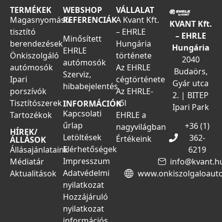
TERMÉKEK
WEBSHOP
VÁLLALAT
Magasnyomású
REFERENCIÁK
A Kvant Kft.
KVANT Kft.
tisztító
– EHRLE
– EHRLE
Minősített
berendezések
Hungária
Hungária
EHRLE
Önkiszolgáló
története
2040
autómosók
autómosók
Az EHRLE
Budaörs,
Szerviz,
Ipari
cégtörténete
Gyár utca
hibabejelentés
porszívók
Az EHRLE-
2. | BITEP
Tisztítószerek
ről
INFORMÁCIÓK
Ipari Park
Kapcsolati
Tartozékok
EHRLE a
űrlap
+36 (1)
nagyvilágban
HÍREK/
Letöltések
362-
Értékeink
ÁLLÁSOK
Elérhetőségek
Állásajánlataink
6219
Impresszum
Médiatár
info@kvant.h
Adatvédelmi
Aktualitások
www.onkiszolgaloaut
nyilatkozat
Hozzájáruló
nyilatkozat
információs