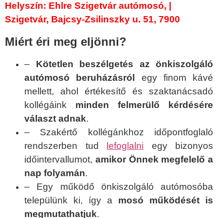
Helyszín: Ehlre Szigetvár autómosó, |
Szigetvár, Bajcsy-Zsilinszky u. 51, 7900
Miért éri meg eljönni?
–
Kötetlen beszélgetés az önkiszolgáló
autómosó beruházásról
egy finom kávé
mellett, ahol értékesítő és szaktanácsadó
kollégáink
minden felmerülő kérdésére
választ adnak
.
– Szakértő kollégánkhoz időpontfoglaló
rendszerben tud
lefoglalni
egy bizonyos
időintervallumot,
amikor Önnek megfelelő a
nap folyamán
.
– Egy működő önkiszolgáló autómosóba
települünk ki, így a
mosó működését is
megmutathatjuk
.