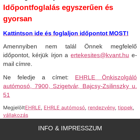
Időpontfoglalás egyszerűen és
gyorsan
Kattintson ide és foglaljon időpontot MOST!
Amennyiben nem talál Önnek megfelelő
időpontot, kérjük írjon a
ertekesites@kvant.hu
e-
mail címre.
Ne feledje a címet:
EHRLE Önkiszolgáló
autómosó, 7900, Szigetvár, Bajcsy-Zsilinszky u.
51
Megjelölt
EHRLE
,
EHRLE autómosó
,
rendezvény
,
tippek
,
vállakozás
INFO & IMPRESSZUM