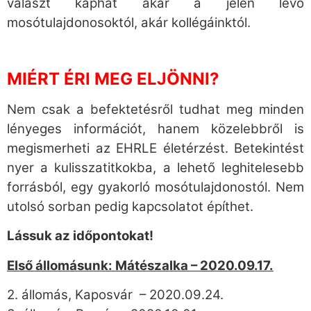
választ kaphat akár a jelen lévő
mosótulajdonosoktól, akár kollégáinktól.
MIÉRT ÉRI MEG ELJÖNNI?
Nem csak a befektetésről tudhat meg minden
lényeges információt, hanem közelebbről is
megismerheti az EHRLE életérzést. Betekintést
nyer a kulisszatitkokba, a lehető leghitelesebb
forrásból, egy gyakorló mosótulajdonostól. Nem
utolsó sorban pedig kapcsolatot építhet.
Lássuk az időpontokat!
Első állomásunk: Mátészalka – 2020.09.17.
2. állomás, Kaposvár – 2020.09.24.