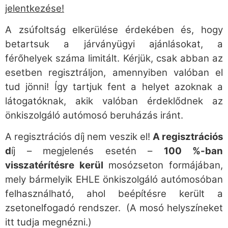
jelentkezése!
A zsúfoltság elkerülése érdekében és, hogy
betartsuk a járványügyi ajánlásokat, a
férőhelyek száma limitált. Kérjük, csak abban az
esetben regisztráljon, amennyiben valóban el
tud jönni! Így tartjuk fent a helyet azoknak a
látogatóknak, akik valóban érdeklődnek az
önkiszolgáló autómosó beruházás iránt.
A regisztrációs díj nem veszik el!
A regisztrációs
d
íj – megjelenés esetén –
100 %-ban
visszatérítésre kerül
mosózseton formájában,
mely bármelyik EHLE önkiszolgáló autómosóban
felhasználható, ahol beépítésre került a
zsetonelfogadó rendszer. (A mosó helyszíneket
itt tudja megnézni.)