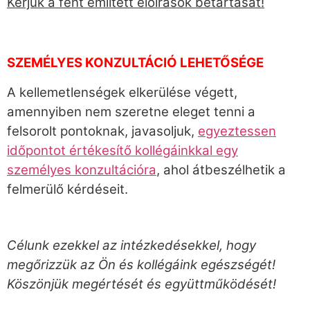
Kérjük a fent említett előírások betartását!
SZEMÉLYES KONZULTÁCIÓ LEHETŐSÉGE
A kellemetlenségek elkerülése végett,
amennyiben nem szeretne eleget tenni a
felsorolt pontoknak, javasoljuk,
egyeztessen
időpontot értékesítő kollégáinkkal egy
személyes konzultációra
, ahol átbeszélhetik a
felmerülő kérdéseit.
Célunk ezekkel az intézkedésekkel, hogy
megőrizzük az Ön és kollégáink egészségét!
Köszönjük megértését és együttműködését!