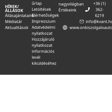
űrlap
+36 (1)
nagyvilágban
HÍREK/
Letöltések
362-
Értékeink
ÁLLÁSOK
Elérhetőségek
Állásajánlataink
6219
Impresszum
Médiatár
info@kvant.h
Adatvédelmi
Aktualitások
www.onkiszolgaloaut
nyilatkozat
Hozzájáruló
nyilatkozat
információs
levél
kiküldéséhez