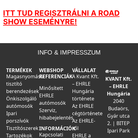
ITT TUD REGISZTRÁLNI A ROAD
SHOW ESEMÉNYRE!
INFO & IMPRESSZUM
TERMÉKEK
WEBSHOP
VÁLLALAT
Magasnyomású
REFERENCIÁK
A Kvant Kft.
KVANT Kft.
tisztító
– EHRLE
– EHRLE
Minősített
berendezések
Hungária
Hungária
EHRLE
Önkiszolgáló
története
2040
autómosók
autómosók
Az EHRLE
Budaörs,
Szerviz,
Ipari
cégtörténete
Gyár utca
hibabejelentés
porszívók
Az EHRLE-
2. | BITEP
Tisztítószerek
ről
INFORMÁCIÓK
Ipari Park
Kapcsolati
Tartozékok
EHRLE a