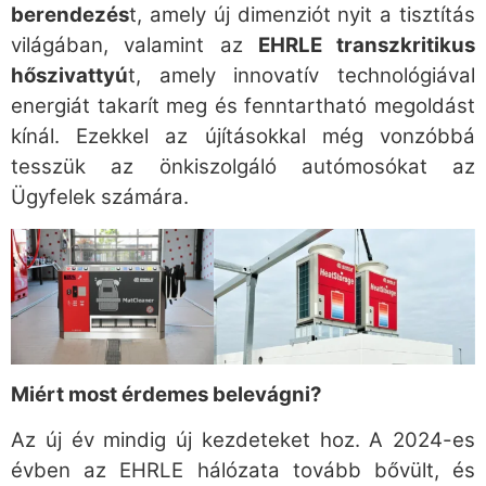
berendezés
t, amely új dimenziót nyit a tisztítás
világában, valamint az
EHRLE transzkritikus
hőszivattyú
t, amely innovatív technológiával
energiát takarít meg és fenntartható megoldást
kínál. Ezekkel az újításokkal még vonzóbbá
tesszük az önkiszolgáló autómosókat az
Ügyfelek számára.
Miért most érdemes belevágni?
Az új év mindig új kezdeteket hoz. A 2024-es
évben az EHRLE hálózata tovább bővült, és