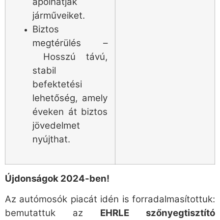
ápolhatják
járműveiket.
Biztos
megtérülés –
Hosszú távú,
stabil
befektetési
lehetőség, amely
éveken át biztos
jövedelmet
nyújthat.
Újdonságok 2024-ben!
Az autómosók piacát idén is forradalmasítottuk:
bemutattuk az
EHRLE szőnyegtisztító