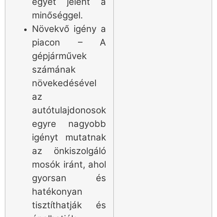
egyet jelent a
minőséggel.
Növekvő igény a
piacon – A
gépjárművek
számának
növekedésével
az
autótulajdonosok
egyre nagyobb
igényt mutatnak
az önkiszolgáló
mosók iránt, ahol
gyorsan és
hatékonyan
tisztíthatják és