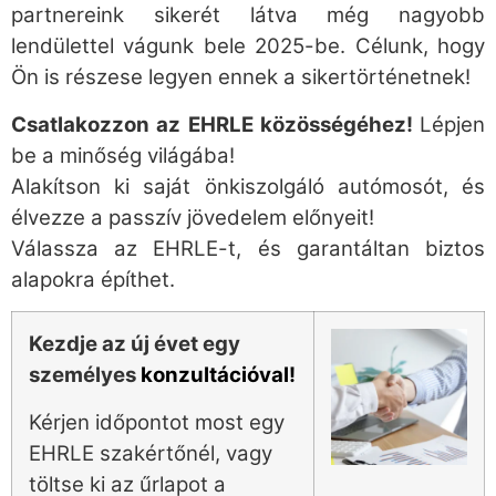
partnereink sikerét látva még nagyobb
lendülettel vágunk bele 2025-be. Célunk, hogy
Ön is részese legyen ennek a sikertörténetnek!
Csatlakozzon az EHRLE közösségéhez!
Lépjen
be a minőség világába!
Alakítson ki saját önkiszolgáló autómosót, és
élvezze a passzív jövedelem előnyeit!
Válassza az EHRLE-t, és garantáltan biztos
alapokra építhet.
Kezdje az új évet egy
személyes
konzultációval!
Kérjen időpontot most egy
EHRLE szakértőnél, vagy
töltse ki az űrlapot a