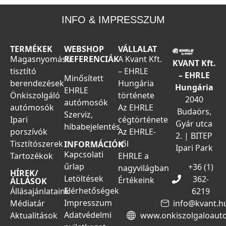
INFO & IMPRESSZUM
TERMÉKEK
WEBSHOP
VÁLLALAT
Magasnyomású
REFERENCIÁK
A Kvant Kft.
KVANT Kft.
tisztító
– EHRLE
– EHRLE
Minősített
berendezések
Hungária
Hungária
EHRLE
Önkiszolgáló
története
2040
autómosók
autómosók
Az EHRLE
Budaörs,
Szerviz,
Ipari
cégtörténete
Gyár utca
hibabejelentés
porszívók
Az EHRLE-
2. | BITEP
Tisztítószerek
ről
INFORMÁCIÓK
Ipari Park
Kapcsolati
Tartozékok
EHRLE a
űrlap
+36 (1)
nagyvilágban
HÍREK/
Letöltések
362-
Értékeink
ÁLLÁSOK
Elérhetőségek
Állásajánlataink
6219
Impresszum
Médiatár
info@kvant.h
Adatvédelmi
Aktualitások
www.onkiszolgaloaut