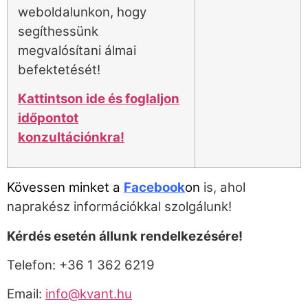
weboldalunkon, hogy
segíthessünk
megvalósítani álmai
befektetését!
Kattintson ide és foglaljon
időpontot
konzultációnkra!
Kövessen minket a
Facebook
on
is, ahol
naprakész információkkal szolgálunk!
Kérdés esetén állunk rendelkezésére!
Telefon: +36 1 362 6219
Email:
info@kvant.hu