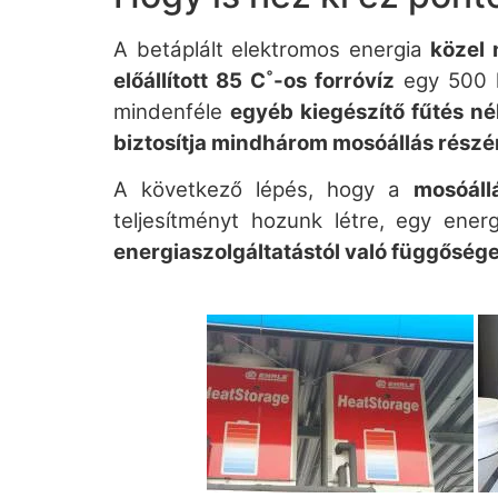
A betáplált elektromos energia
közel 
előállított 85 C˚-os forróvíz
egy 500 l
mindenféle
egyéb kiegészítő fűtés né
biztosítja mindhárom mosóállás részé
A következő lépés, hogy a
mosóáll
teljesítményt hozunk létre, egy ener
energiaszolgáltatástól való függősége