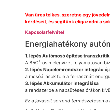
Van üres telkes, szeretne egy jövedel
kérdéseit, és segítünk eligazodni a so
Kapcsolatfelvétel
Energiahatékony autó
1. lépés Autómosó építése transzkriti
A 85C˚-os melegvizet folyamatosan bizt
2. lépés Napelemrendszer integrációj
a mosóállások fölé a felhasznált energi
3. lépés Akkumulátor integrálása
a rendszerbe a napsütéses órákon kívü
Ez a javasolt sorrend természetesen a 