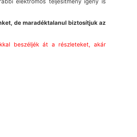
rábbi elektromos teljesítmény igény is
nket, de maradéktalanul biztosítjuk az
al beszéljék át a részleteket, akár