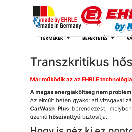
TERMÉKEK
BEFEKTETÉS
VÁ
Transzkritikus hő
Már működik az az EHRLE technológia, 
A magas energiaköltség nem problém
Az elmúlt héten gyakorlati vizsgával 
CarWash Plus
berendezést, melybe
üzemű
hőszivattyú
biztosítja.
Hogy is néz ki ez pon