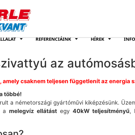
LLALAT
REFERENCIÁINK
HÍREK
INF
szivattyú az autómosás
amely csaknem teljesen függetlenít az energia sz
a többé!
zárult a németországi gyártóművi kiképzésünk. Üz
n a
melegvíz ellátást
egy
40kW teljesítményű
,
tosan?