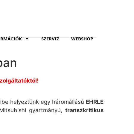
ORMÁCIÓK
SZERVIZ
WEBSHOP
ban
olgáltatóktól!
embe helyeztünk egy háromállású
EHRLE
 Mitsubishi gyártmányú,
transzkritikus