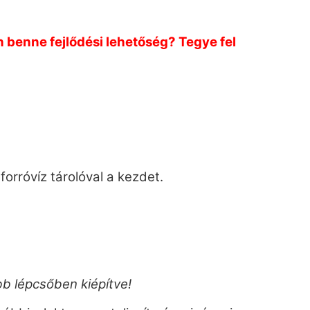
n benne fejlődési lehetőség? Tegye fel
orróvíz tárolóval a kezdet.
bb lépcsőben kiépítve!