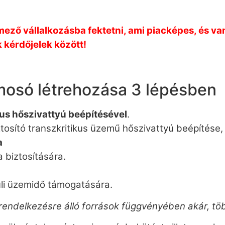
mező vállalkozásba fektetni, ami piacképes, és va
k kérdőjelek között!
mosó létrehozása 3 lépésben
kus hőszivattyú beépítésével
.
osító transzkritikus üzemű hőszivattyú beépítése, f
a
a biztosítására.
li üzemidő támogatására.
rendelkezésre álló források függvényében akár, tö