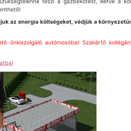
zükségtelenné teszi a gázbekötést, illetve a ko
enthető!
juk az energia költségeket, védjük a környezetü
ő önkiszolgáló autómosóba! Szakértő kollégánkk
latba!