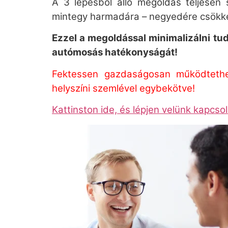
A 3 lépésből álló megoldás teljesen s
mintegy harmadára – negyedére csökk
Ezzel a megoldással minimalizálni tud
autómosás hatékonyságát!
Fektessen gazdaságosan működtethet
helyszíni szemlével egybekötve!
Kattinston ide, és lépjen velünk kapcso