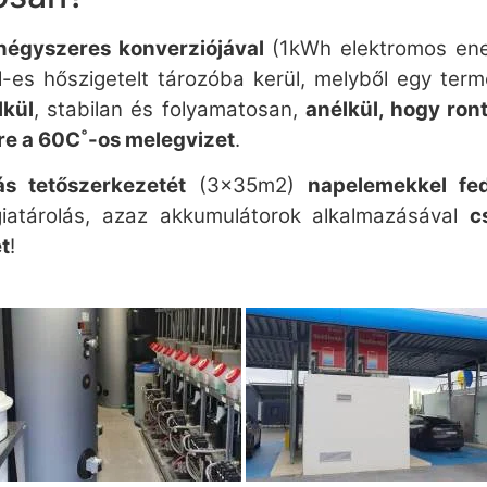
négyszeres konverziójával
(1kWh elektromos ene
-es hőszigetelt tározóba kerül, melyből egy term
lkül
, stabilan és folyamatosan,
anélkül, hogy ron
re a 60C˚-os melegvizet
.
ás tetőszerkezetét
(3x35m2)
napelemekkel fed
giatárolás, azaz akkumulátorok alkalmazásával
c
t
!