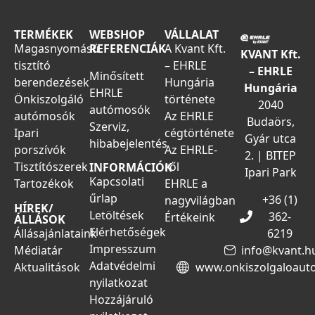
TERMÉKEK
WEBSHOP
VÁLLALAT
Magasnyomású
REFERENCIÁK
A Kvant Kft.
KVANT Kft.
tisztító
– EHRLE
– EHRLE
Minősített
berendezések
Hungária
Hungária
EHRLE
Önkiszolgáló
története
2040
autómosók
autómosók
Az EHRLE
Budaörs,
Szerviz,
Ipari
cégtörténete
Gyár utca
hibabejelentés
porszívók
Az EHRLE-
2. | BITEP
Tisztítószerek
ről
INFORMÁCIÓK
Ipari Park
Kapcsolati
Tartozékok
EHRLE a
űrlap
+36 (1)
nagyvilágban
HÍREK/
Letöltések
362-
Értékeink
ÁLLÁSOK
Elérhetőségek
Állásajánlataink
6219
Impresszum
Médiatár
info@kvant.h
Adatvédelmi
Aktualitások
www.onkiszolgaloaut
nyilatkozat
Hozzájáruló