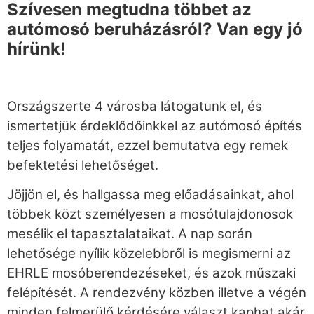
Szívesen megtudna többet az
autómosó beruházásról? Van egy jó
hírünk!
Országszerte 4 városba látogatunk el, és
ismertetjük érdeklődőinkkel az autómosó építés
teljes folyamatát, ezzel bemutatva egy remek
befektetési lehetőséget.
Jöjjön el, és hallgassa meg előadásainkat, ahol
többek közt személyesen a mosótulajdonosok
mesélik el tapasztalataikat. A nap során
lehetősége nyílik közelebbről is megismerni az
EHRLE mosóberendezéseket, és azok műszaki
felépítését. A rendezvény közben illetve a végén
minden felmerülő kérdésére választ kaphat akár