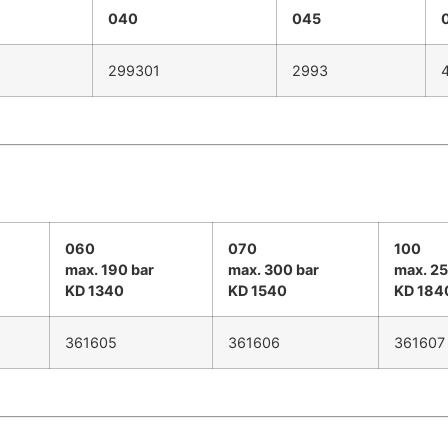
040
045
299301
2993
060
070
100
max. 190 bar
max. 300 bar
max. 25
KD 1340
KD 1540
KD 184
361605
361606
361607