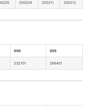
00205
200204
200211
200212
050
055
232701
266401