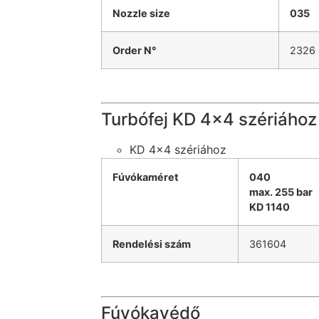
Nozzle size
035
Order N°
2326
Turbófej KD 4×4 szériához
KD 4×4 szériához
Fúvókaméret
040
max. 255 bar
KD 1140
Rendelési szám
361604
Fúvókavédő