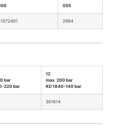
050
055
41072401
2664
12
0 bar
max. 200 bar
0-220 bar
KD 1840-140 bar
361614