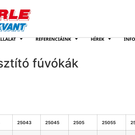
LLALAT
REFERENCIÁINK
HÍREK
INF
ztító fúvókák
4
25043
25045
2505
25055
2