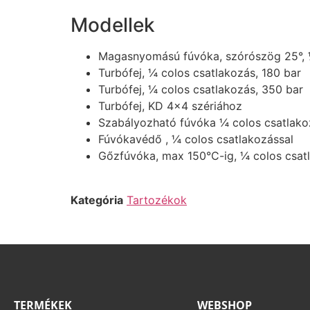
Modellek
Magasnyomású fúvóka, szórószög 25°, ¼
Turbófej, ¼ colos csatlakozás, 180 bar
Turbófej, ¼ colos csatlakozás, 350 bar
Turbófej, KD 4×4 szériához
Szabályozható fúvóka ¼ colos csatlako
Fúvókavédő , ¼ colos csatlakozással
Gőzfúvóka, max 150°C-ig, ¼ colos csatl
Kategória
Tartozékok
TERMÉKEK
WEBSHOP