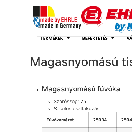
TERMÉKEK
BEFEKTETÉS
VÁ
Magasnyomású tis
Magasnyomású fúvóka
Szórószög: 25°
¼ colos csatlakozás.
Fúvókaméret
25034
250