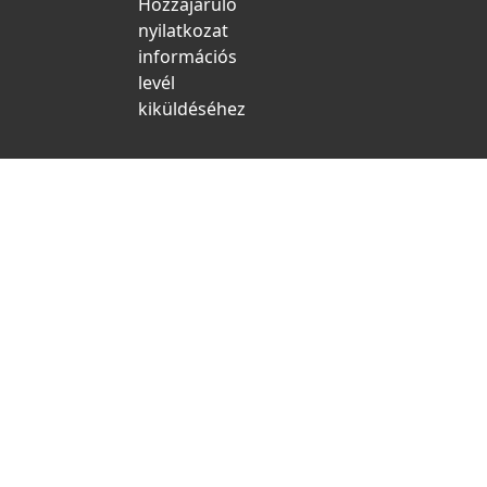
Hozzájáruló
nyilatkozat
információs
levél
kiküldéséhez