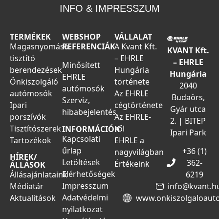
INFO & IMPRESSZUM
TERMÉKEK
WEBSHOP
VÁLLALAT
Magasnyomású
REFERENCIÁK
A Kvant Kft.
KVANT Kft.
tisztító
– EHRLE
– EHRLE
Minősített
berendezések
Hungária
Hungária
EHRLE
Önkiszolgáló
története
2040
autómosók
autómosók
Az EHRLE
Budaörs,
Szerviz,
Ipari
cégtörténete
Gyár utca
hibabejelentés
porszívók
Az EHRLE-
2. | BITEP
Tisztítószerek
ről
INFORMÁCIÓK
Ipari Park
Kapcsolati
Tartozékok
EHRLE a
űrlap
+36 (1)
nagyvilágban
HÍREK/
Letöltések
362-
Értékeink
ÁLLÁSOK
Elérhetőségek
Állásajánlataink
6219
Impresszum
Médiatár
info@kvant.h
Adatvédelmi
Aktualitások
www.onkiszolgaloaut
nyilatkozat