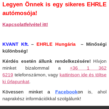
Legyen Önnek is egy sikeres EHRLE
autómosója!
Kapcsolatfelvétel itt!
KVANT Kft.
–
EHRLE Hungária
– Minőségi
különbség!
Kérdés esetén állunk rendelkezésére!
Hívjon
minket bizalommal a
+36 1 362
6219
telefonszámon, vagy
kattintson ide és töltse
ki űrlapunkat
.
Kövessen minket a
Facebook
on
is, ahol
naprakész információkkal szolgálunk!