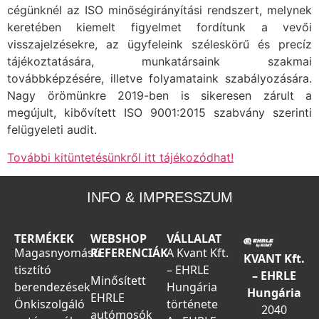
cégünknél az ISO minőségirányítási rendszert, melynek
keretében kiemelt figyelmet fordítunk a vevői
visszajelzésekre, az ügyfeleink széleskörű és precíz
tájékoztatására, munkatársaink szakmai
továbbképzésére, illetve folyamataink szabályozására.
Nagy örömünkre 2019-ben is sikeresen zárult a
megújult, kibővített ISO 9001:2015 szabvány szerinti
felügyeleti audit.
További kitüntetésünkről itt tájékozódhat!
INFO & IMPRESSZUM
TERMÉKEK
WEBSHOP
VÁLLALAT
Magasnyomású
REFERENCIÁK
A Kvant Kft.
KVANT Kft.
tisztító
– EHRLE
– EHRLE
Minősített
berendezések
Hungária
Hungária
EHRLE
Önkiszolgáló
története
2040
autómosók