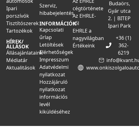
autómosók
Az EHRLE
Budaörs,
Szerviz,
Ipari
cégtörténete
Gyár utca
hibabejelentés
porszívók
Az EHRLE-
2. | BITEP
Tisztítószerek
ről
INFORMÁCIÓK
Ipari Park
Kapcsolati
Tartozékok
EHRLE a
űrlap
+36 (1)
nagyvilágban
HÍREK/
Letöltések
362-
Értékeink
ÁLLÁSOK
Elérhetőségek
Állásajánlataink
6219
Impresszum
Médiatár
info@kvant.h
Adatvédelmi
Aktualitások
www.onkiszolgaloaut
nyilatkozat
Hozzájáruló
nyilatkozat
információs
levél
kiküldéséhez