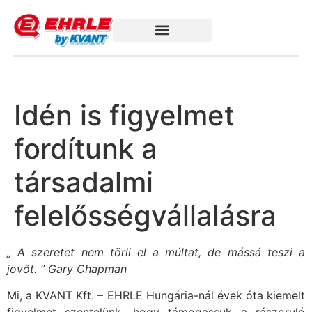
Idén is figyelmet
fordítunk a
társadalmi
felelősségvállalásra
„ A szeretet nem törli el a múltat, de mássá teszi a
jövőt. ” Gary Chapman
Mi, a KVANT Kft. – EHRLE Hungária-nál évek óta kiemelt