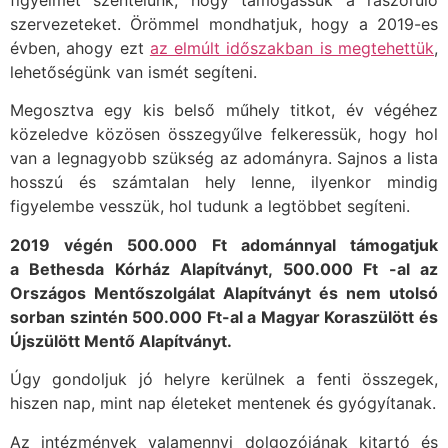
figyelmet szentelünk, hogy támogassuk a rászoruló
szervezeteket. Örömmel mondhatjuk, hogy a 2019-es
évben, ahogy ezt
az elmúlt időszakban is megtehettük
,
lehetőségünk van ismét segíteni.
Megosztva egy kis belső műhely titkot, év végéhez
közeledve közösen összegyűlve felkeressük, hogy hol
van a legnagyobb szükség az adományra. Sajnos a lista
hosszú és számtalan hely lenne, ilyenkor mindig
figyelembe vesszük, hol tudunk a legtöbbet segíteni.
2019 végén 500.000 Ft adománnyal támogatjuk
a Bethesda Kórház Alapítványt, 500.000 Ft -al az
Országos Mentőszolgálat Alapítványt és nem utolsó
sorban szintén 500.000 Ft-al a Magyar Koraszülött és
Újszülött Mentő Alapítványt.
Úgy gondoljuk jó helyre kerülnek a fenti összegek,
hiszen nap, mint nap életeket mentenek és gyógyítanak.
Az intézmények valamennyi dolgozójának kitartó és