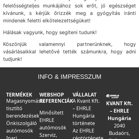
felelősségteljes munkájához sok erőt, jó egészséget
kívánunk, s
kérjük őrizzék meg a gyógyítás iránti
mindenek feletti elkötelezettségüket!
Hálásak vagyunk, hogy segíteni tudunk!
Köszönjük valamennyi partnerünknek, hogy
vásárlásaikkal lehetővé tették számunkra, hogy adni
tudjunk!
INFO & IMPRESSZUM
TERMÉKEK
WEBSHOP
VÁLLALAT
Magasnyomású
REFERENCIÁK
A Kvant Kft.
KVANT Kft.
tisztító
– EHRLE
– EHRLE
Minősített
berendezések
Hungária
Hungária
EHRLE
Önkiszolgáló
története
2040
autómosók
autómosók
Az EHRLE
Budaörs,
Szerviz,
Ipari
cégtörténete