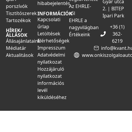
Gyár utca
hibabejelentés
porszívók
Az EHRLE-
2. | BITEP
Tisztítószerek
ről
INFORMÁCIÓK
Ipari Park
Kapcsolati
Tartozékok
EHRLE a
űrlap
+36 (1)
nagyvilágban
HÍREK/
Letöltések
362-
Értékeink
ÁLLÁSOK
Elérhetőségek
Állásajánlataink
6219
Impresszum
Médiatár
info@kvant.h
Adatvédelmi
Aktualitások
www.onkiszolgaloaut
nyilatkozat
Hozzájáruló
nyilatkozat
információs
levél
kiküldéséhez