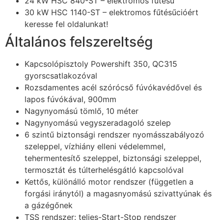
24 kW HSC 840-ST – elektromos fűtésű
30 kW HSC 1140-ST – elektromos fűtésűcióért
keresse fel oldalunkat!
Általános felszereltség
Kapcsolópisztoly Powershift 350, QC315
gyorscsatlakozóval
Rozsdamentes acél szórócső fúvókavédővel és
lapos fúvókával, 900mm
Nagynyomású tömlő, 10 méter
Nagynyomású vegyszeradagoló szelep
6 szintű biztonsági rendszer nyomásszabályozó
szeleppel, vízhiány elleni védelemmel,
tehermentesítő szeleppel, biztonsági szeleppel,
termosztát és túlterhelésgátló kapcsolóval
Kettős, különálló motor rendszer (független a
forgási iránytól) a magasnyomású szivattyúnak és
a gázégőnek
TSS rendszer: teljes-Start-Stop rendszer