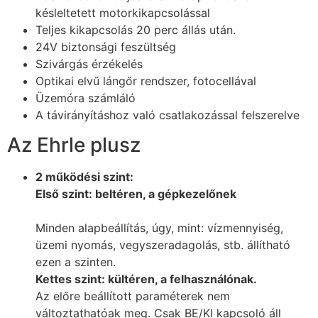
késleltetett motorkikapcsolással
Teljes kikapcsolás 20 perc állás után.
24V biztonsági feszültség
Szivárgás érzékelés
Optikai elvű lángőr rendszer, fotocellával
Üzemóra számláló
A távirányításhoz való csatlakozással felszerelve
Az Ehrle plusz
2 működési szint:
Első szint: beltéren, a gépkezelőnek
Minden alapbeállítás, úgy, mint: vízmennyiség,
üzemi nyomás, vegyszeradagolás, stb. állítható
ezen a szinten.
Kettes szint: kültéren, a felhasználónak.
Az előre beállított paraméterek nem
változtathatóak meg. Csak BE/KI kapcsoló áll