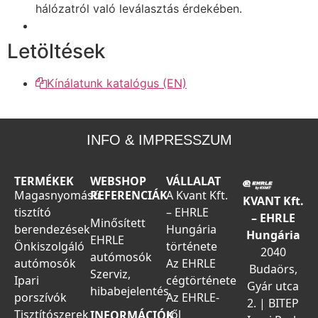
hálózatról való leválasztás érdekében.
Letöltések
Kínálatunk katalógus (EN)
INFO & IMPRESSZUM
TERMÉKEK
WEBSHOP
VÁLLALAT
Magasnyomású
REFERENCIÁK
A Kvant Kft.
KVANT Kft.
tisztító
– EHRLE
– EHRLE
Minősített
berendezések
Hungária
Hungária
EHRLE
Önkiszolgáló
története
2040
autómosók
autómosók
Az EHRLE
Budaörs,
Szerviz,
Ipari
cégtörténete
Gyár utca
hibabejelentés
porszívók
Az EHRLE-
2. | BITEP
Tisztítószerek
ről
INFORMÁCIÓK