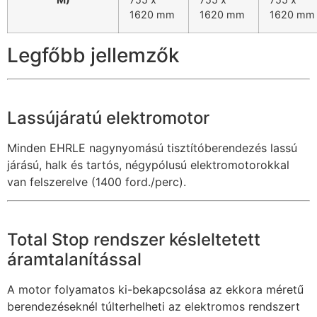
1620 mm
1620 mm
1620 mm
Legfőbb jellemzők
Lassújáratú elektromotor
Minden EHRLE nagynyomású tisztítóberendezés lassú
járású, halk és tartós, négypólusú elektromotorokkal
van felszerelve (1400 ford./perc).
Total Stop rendszer késleltetett
áramtalanítással
A motor folyamatos ki-bekapcsolása az ekkora méretű
berendezéseknél túlterhelheti az elektromos rendszert