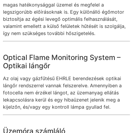
magas hatékonysággal üzemel és megfelel a
legszigorúbb előírásoknak is. Egy különálló égőmotor
biztosítja az égési levegő optimális felhasználását,
valamint emellett a külső felületek hűtését is szolgálja,
így nem szükséges további hőszigetelés.
Optical Flame Monitoring System –
Optikai lángőr
Az olaj vagy gázfűtésű EHRLE berendezések optikai
lángőr rendszerrel vannak felszerelve. Amennyiben a
fotocella nem érzékel lángot, az üzemanyag ellátás
lekapcsolásra kerül és egy hibaüzenet jelenik meg a
kijelzőn, és/vagy egy kontroll lámpa gyullad fel.
Üzemóra számláló