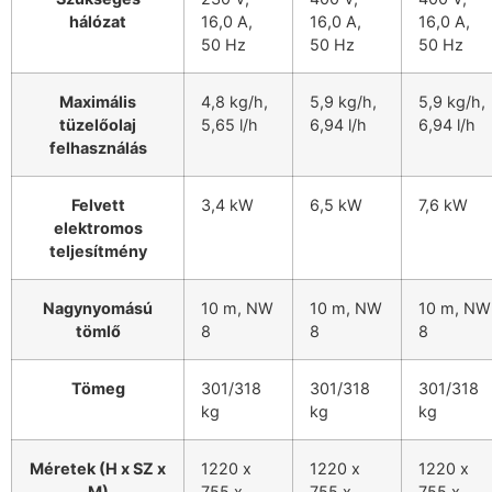
hálózat
16,0 A,
16,0 A,
16,0 A,
50 Hz
50 Hz
50 Hz
Maximális
4,8 kg/h,
5,9 kg/h,
5,9 kg/h,
tüzelőolaj
5,65 l/h
6,94 l/h
6,94 l/h
felhasználás
Felvett
3,4 kW
6,5 kW
7,6 kW
elektromos
teljesítmény
Nagynyomású
10 m, NW
10 m, NW
10 m, NW
tömlő
8
8
8
Tömeg
301/318
301/318
301/318
kg
kg
kg
Méretek (H x SZ x
1220 x
1220 x
1220 x
M)
755 x
755 x
755 x