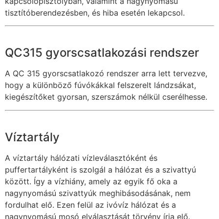
kapcsolópisztolyban, valamint a nagynyomású
tisztítóberendezésben, és hiba esetén lekapcsol.
QC315 gyorscsatlakozási rendszer
A QC 315 gyorscsatlakozó rendszer arra lett tervezve,
hogy a különböző fúvókákkal felszerelt lándzsákat,
kiegészítőket gyorsan, szerszámok nélkül cserélhesse.
Víztartály
A víztartály hálózati vízleválasztóként és
puffertartályként is szolgál a hálózat és a szivattyú
között. Így a vízhiány, amely az egyik fő oka a
nagynyomású szivattyúk meghibásodásának, nem
fordulhat elő. Ezen felül az ivóvíz hálózat és a
nagynyomású mosó elválasztását törvény írja elő.