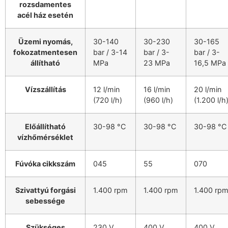
rozsdamentes
acél ház esetén
Üzemi nyomás,
30-140
30-230
30-165
fokozatmentesen
bar / 3-14
bar / 3-
bar / 3-
állítható
MPa
23 MPa
16,5 MPa
Vízszállítás
12 l/min
16 l/min
20 l/min
(720 l/h)
(960 l/h)
(1.200 l/h
Előállítható
30-98 °C
30-98 °C
30-98 °C
vízhőmérséklet
Fúvóka cikkszám
045
55
070
Szivattyú forgási
1.400 rpm
1.400 rpm
1.400 rp
sebessége
Szükséges
230 V,
400 V,
400 V,