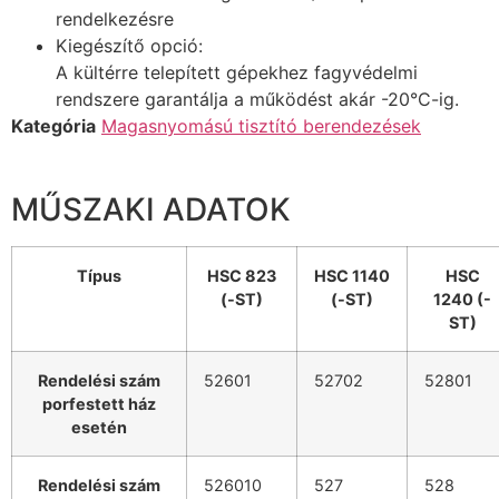
rendelkezésre
Kiegészítő opció:
A kültérre telepített gépekhez fagyvédelmi
rendszere garantálja a működést akár -20°C-ig.
Kategória
Magasnyomású tisztító berendezések
MŰSZAKI ADATOK
Típus
HSC 823
HSC 1140
HSC
(-ST)
(-ST)
1240 (-
ST)
Rendelési szám
52601
52702
52801
porfestett ház
esetén
Rendelési szám
526010
527
528