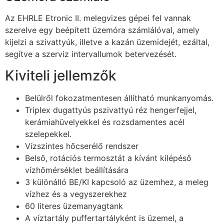
Az EHRLE Etronic II. melegvizes gépei fel vannak
szerelve egy beépített üzemóra számlálóval, amely
kijelzi a szivattyúk, illetve a kazán üzemidejét, ezáltal,
segítve a szerviz intervallumok betervezését.
Kiviteli jellemzők
Belülről fokozatmentesen állítható munkanyomás.
Triplex dugattyús pszivattyú réz hengerfejjel,
kerámiahüvelyekkel és rozsdamentes acél
szelepekkel.
Vízszintes hőcserélő rendszer
Belső, rotációs termosztát a kívánt kilépéső
vízhőmérséklet beállítására
3 különálló BE/KI kapcsoló az üzemhez, a meleg
vízhez és a vegyszerekhez
60 literes üzemanyagtank
A víztartály puffertartályként is üzemel, a