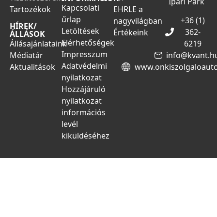
Ipari Park
Kapcsolati
Tartozékok
EHRLE a
űrlap
+36 (1)
nagyvilágban
HÍREK/
Letöltések
362-
Értékeink
ÁLLÁSOK
Elérhetőségek
Állásajánlataink
6219
Impresszum
Médiatár
info@kvant.h
Adatvédelmi
Aktualitások
www.onkiszolgaloaut
nyilatkozat
Hozzájáruló
nyilatkozat
információs
levél
kiküldéséhez