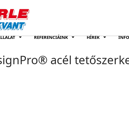
LLALAT
REFERENCIÁINK
HÍREK
INF
ignPro® acél tetőszerk