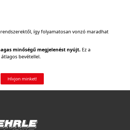
s rendszerektől, így folyamatosan vonzó maradhat
 magas minőségű megjelenést nyújt.
Ez a
tlagos bevétellel.
Hívjon minket!