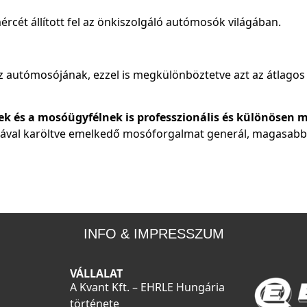
rcét állított fel az önkiszolgáló autómosók világában.
öz autómosójának, ezzel is megkülönböztetve azt az átlago
ek és a mosóügyfélnek is professzionális és különösen
iával karöltve emelkedő mosóforgalmat generál, magasabb á
INFO & IMPRESSZUM
VÁLLALAT
A Kvant Kft. – EHRLE Hungária
története