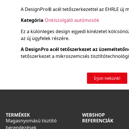
A DesignPro® acél tetőszerkezettel az EHRLE új mé
Kategória
Önkiszolgáló autómosók
Ez a különleges design egyedi kinézetet kölcsön
az új ügyfelek részére.
A DesignPro acél tetőszerkezet az üzemeltetőn
tetőszerkezet a mikroszemcsés tisztítótechnológ
Írjon nekünk!
TERMÉKEK
WEBSHOP
Magasnyomású tisztító
REFERENCIÁK
berendezések