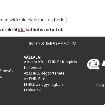
koseszközök, elektronikus bérlet)
szerekről
ide
kattintva érhet el.
INFO & IMPRESSZUM
VÁLLALAT
A Kvant Kft. – EHRLE Hungária
története
tómosók
Az EHRLE cégtörténete
és
Az EHRLE-ről
EHRLE a nagyvilágban
2040 
Értékeink