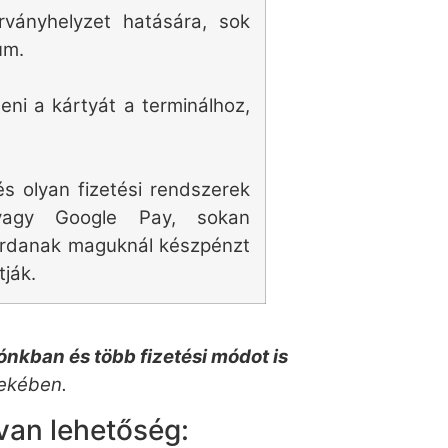
rványhelyzet hatására, sok
um.
teni a kártyát a terminálhoz,
és olyan fizetési rendszerek
 vagy Google Pay, sokan
 hordanak maguknál készpénzt
tják.
ónkban és több fizetési módot is
dekében.
van lehetőség: