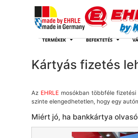
TERMÉKEK
BEFEKTETÉS
VÁ
Kártyás fizetés l
Az
EHRLE
mosókban többféle fizetési r
szinte elengedhetetlen, hogy egy autó
Miért jó, ha bankkártya olvas