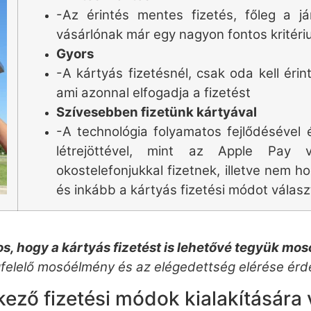
-Az érintés mentes fizetés, főleg a já
vásárlónak már egy nagyon fontos kritéri
Gyors
-A kártyás fizetésnél, csak oda kell érin
ami azonnal elfogadja a fizetést
Szívesebben fizetünk kártyával
-A technológia folyamatos fejlődésével 
létrejöttével, mint az Apple Pay
okostelefonjukkal fizetnek, illetve nem
és inkább a kártyás fizetési módot válasz
os, hogy a kártyás fizetést is lehetővé tegyük mos
felelő mosóélmény és az elégedettség elérése ér
ző fizetési módok kialakítására 