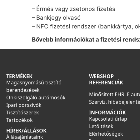
– Érmés vagy zsetonos fizetés
– Bankjegy olvasó
– NFC fizetési rendszer (bankkártya, o
Bővebb információkat a fizetési rend
TERMÉKEK
WEBSHOP
Magasnyomású tisztító
REFERENCIÁK
berendezések
Minősített EHRLE au
Önkiszolgáló autómosók
Szerviz, hibabejelent
Ipari porszívók
Tisztítószerek
INFORMÁCIÓK
Kapcsolati űrlap
Tartozékok
Letöltések
HÍREK/ÁLLÁSOK
Elérhetőségek
Állásajánlataink