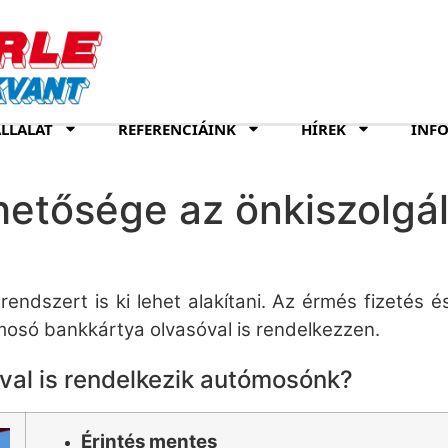
LLALAT
REFERENCIÁINK
HÍREK
INF
ehetősége az önkiszolg
endszert is ki lehet alakítani. Az érmés fizetés é
mosó bankkártya olvasóval is rendelkezzen.
óval is rendelkezik autómosónk?
Érintés mentes