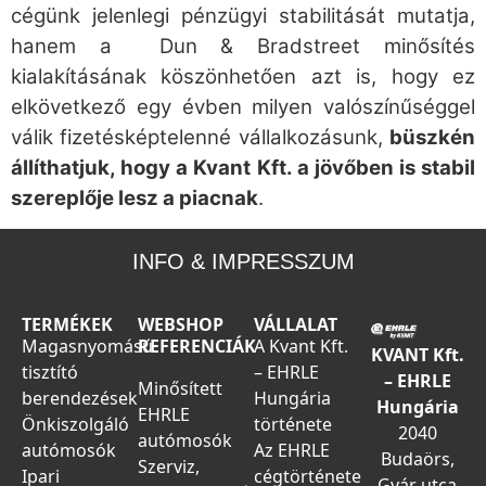
cégünk jelenlegi pénzügyi stabilitását mutatja,
hanem a Dun & Bradstreet minősítés
kialakításának köszönhetően azt is, hogy ez
elkövetkező egy évben milyen valószínűséggel
válik fizetésképtelenné vállalkozásunk,
büszkén
állíthatjuk, hogy a Kvant Kft. a jövőben is stabil
szereplője lesz a piacnak
.
INFO & IMPRESSZUM
TERMÉKEK
WEBSHOP
VÁLLALAT
Magasnyomású
REFERENCIÁK
A Kvant Kft.
KVANT Kft.
tisztító
– EHRLE
– EHRLE
Minősített
berendezések
Hungária
Hungária
EHRLE
Önkiszolgáló
története
2040
autómosók
autómosók
Az EHRLE
Budaörs,
Szerviz,
Ipari
cégtörténete
Gyár utca