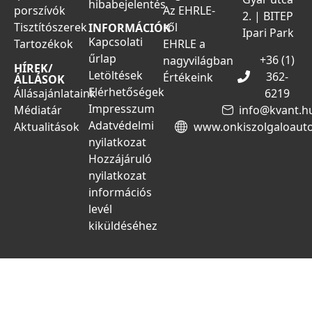
hibabejelentés
porszívók
Az EHRLE-
2. | BITEP
Tisztítószerek
ről
INFORMÁCIÓK
Ipari Park
Kapcsolati
Tartozékok
EHRLE a
űrlap
+36 (1)
nagyvilágban
HÍREK/
Letöltések
362-
Értékeink
ÁLLÁSOK
Elérhetőségek
Állásajánlataink
6219
Impresszum
Médiatár
info@kvant.h
Adatvédelmi
Aktualitások
www.onkiszolgaloaut
nyilatkozat
Hozzájáruló
nyilatkozat
információs
levél
kiküldéséhez