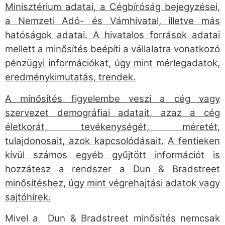
Minisztérium adatai, a Cégbíróság bejegyzései,
a Nemzeti Adó- és Vámhivatal, illetve más
hatóságok adatai. A hivatalos források adatai
mellett a minősítés beépíti a vállalatra vonatkozó
pénzügyi információkat, úgy mint mérlegadatok,
eredménykimutatás, trendek.
A minősítés figyelembe veszi a cég vagy
szervezet demográfiai adatait, azaz a cég
életkorát, tevékenységét, méretét,
tulajdonosait, azok kapcsolódásait.
A fentieken
kívül számos egyéb gyűjtött információt is
hozzátesz a rendszer a
Dun & Bradstreet
minősítéshez, úgy mint végrehajtási adatok vagy
sajtóhírek.
Mivel a Dun & Bradstreet minősítés nemcsak