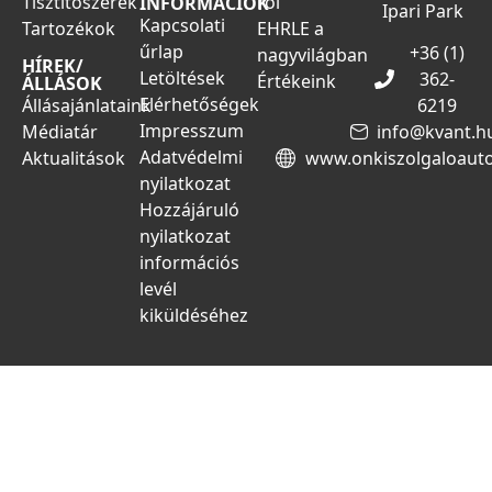
Tisztítószerek
ről
INFORMÁCIÓK
Ipari Park
Kapcsolati
Tartozékok
EHRLE a
űrlap
+36 (1)
nagyvilágban
HÍREK/
Letöltések
362-
Értékeink
ÁLLÁSOK
Elérhetőségek
Állásajánlataink
6219
Impresszum
Médiatár
info@kvant.h
Adatvédelmi
Aktualitások
www.onkiszolgaloaut
nyilatkozat
Hozzájáruló
nyilatkozat
információs
levél
kiküldéséhez