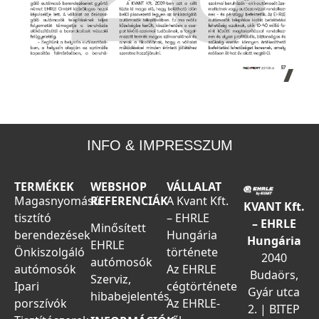
INFO & IMPRESSZUM
TERMÉKEK
WEBSHOP
VÁLLALAT
Magasnyomású
REFERENCIÁK
A Kvant Kft.
KVANT Kft.
tisztító
– EHRLE
– EHRLE
Minősített
berendezések
Hungária
Hungária
EHRLE
Önkiszolgáló
története
2040
autómosók
autómosók
Az EHRLE
Budaörs,
Szerviz,
Ipari
cégtörténete
Gyár utca
hibabejelentés
porszívók
Az EHRLE-
2. | BITEP