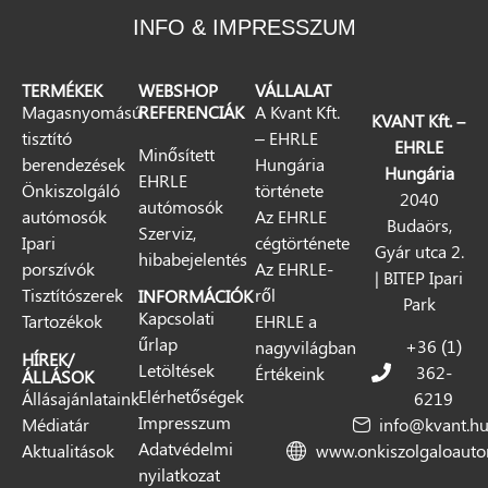
INFO & IMPRESSZUM
TERMÉKEK
WEBSHOP
VÁLLALAT
Magasnyomású
REFERENCIÁK
A Kvant Kft.
KVANT Kft. –
tisztító
– EHRLE
EHRLE
Minősített
berendezések
Hungária
Hungária
EHRLE
Önkiszolgáló
története
2040
autómosók
autómosók
Az EHRLE
Budaörs,
Szerviz,
Ipari
cégtörténete
Gyár utca 2.
hibabejelentés
porszívók
Az EHRLE-
| BITEP Ipari
Tisztítószerek
ről
INFORMÁCIÓK
Park
Kapcsolati
Tartozékok
EHRLE a
űrlap
+36 (1)
nagyvilágban
HÍREK/
Letöltések
362-
Értékeink
ÁLLÁSOK
Elérhetőségek
Állásajánlataink
6219
Impresszum
Médiatár
info@kvant.h
Adatvédelmi
Aktualitások
www.onkiszolgaloaut
nyilatkozat