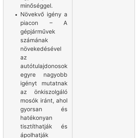
minőséggel.
Növekvő igény a
piacon – A
gépjárművek
számának
növekedésével
az
autótulajdonosok
egyre nagyobb
igényt mutatnak
az önkiszolgáló
mosók iránt, ahol
gyorsan és
hatékonyan
tisztíthatják és
ápolhatják