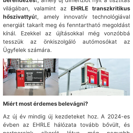
berendezés
t, amely új dimenziót nyit a tisztítás
világában, valamint az
EHRLE transzkritikus
hőszivattyú
t, amely innovatív technológiával
energiát takarít meg és fenntartható megoldást
kínál. Ezekkel az újításokkal még vonzóbbá
tesszük az önkiszolgáló autómosókat az
Ügyfelek számára.
Miért most érdemes belevágni?
Az új év mindig új kezdeteket hoz. A 2024-es
évben az EHRLE hálózata tovább bővült, és