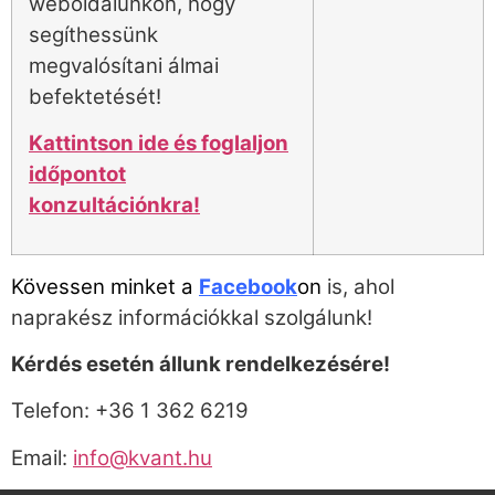
weboldalunkon, hogy
segíthessünk
megvalósítani álmai
befektetését!
Kattintson ide és foglaljon
időpontot
konzultációnkra!
Kövessen minket a
Facebook
on
is, ahol
naprakész információkkal szolgálunk!
Kérdés esetén állunk rendelkezésére!
Telefon: +36 1 362 6219
Email:
info@kvant.hu