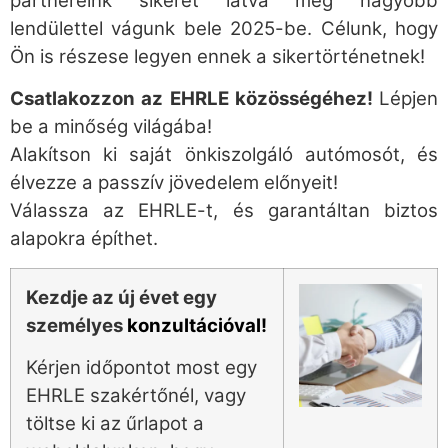
partnereink sikerét látva még nagyobb
lendülettel vágunk bele 2025-be. Célunk, hogy
Ön is részese legyen ennek a sikertörténetnek!
Csatlakozzon az EHRLE közösségéhez!
Lépjen
be a minőség világába!
Alakítson ki saját önkiszolgáló autómosót, és
élvezze a passzív jövedelem előnyeit!
Válassza az EHRLE-t, és garantáltan biztos
alapokra építhet.
Kezdje az új évet egy
személyes
konzultációval!
Kérjen időpontot most egy
EHRLE szakértőnél, vagy
töltse ki az űrlapot a