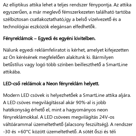
Az elliptikus attika lehet a teljes rendszer fénypontja. Az attika
egyszerűen, a már meglevő fémszerkezeten található tartóba
szélbiztosan csatlakoztatható,így a belső vízelvezető és a
technológiai eszközök elegánsan elfedhetők.
Fényreklámok – Egyedi és egyéni kivitelben.
Nálunk egyedi reklámfeliratot is kérhet, amelyet kifejezetten
az Ön kérésének megfelelően alakítunk ki. Bármilyen
betűstílus vagy logó több színben beilleszthető a SmartLine
attikába.
LED-cső reklámok a Neon fényreklám helyett.
Modern LED csövek is helyezhetőek a SmartLine attika aljára.
A LED csöves megvilágítással akár 90%-al is jobb
hatékonyság érhető el, mint a hagyományos neon
fényreklámokkal. A LED csövees megvilágítás 24V-os
váltóárammal üzemeltethető (alacsony feszültség). A rendszer
-30 és +60°C között üzemeltethető. A sötét őszi és téli