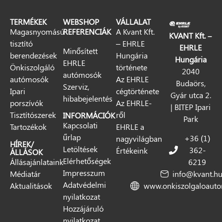
TERMÉKEK
WEBSHOP
VÁLLALAT
Magasnyomású
REFERENCIÁK
A Kvant Kft.
KVANT Kft. –
tisztító
– EHRLE
EHRLE
Minősített
berendezések
Hungária
Hungária
EHRLE
Önkiszolgáló
története
2040
autómosók
autómosók
Az EHRLE
Budaörs,
Szerviz,
Ipari
cégtörténete
Gyár utca 2.
hibabejelentés
porszívók
Az EHRLE-
| BITEP Ipari
Tisztítószerek
ről
INFORMÁCIÓK
Park
Kapcsolati
Tartozékok
EHRLE a
űrlap
+36 (1)
nagyvilágban
HÍREK/
Letöltések
362-
Értékeink
ÁLLÁSOK
Elérhetőségek
Állásajánlataink
6219
Impresszum
Médiatár
info@kvant.h
Adatvédelmi
Aktualitások
www.onkiszolgaloaut
nyilatkozat
Hozzájáruló
nyilatkozat