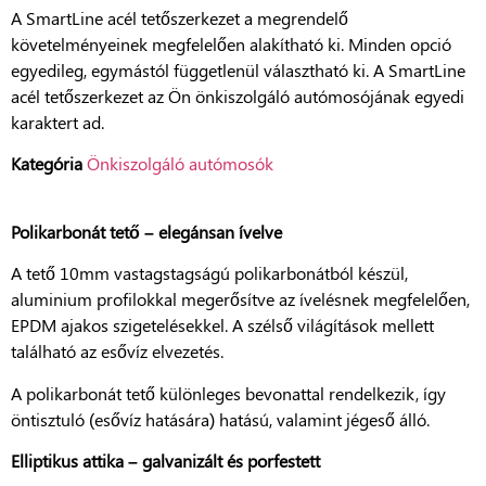
A SmartLine acél tetőszerkezet a megrendelő
követelményeinek megfelelően alakítható ki. Minden opció
egyedileg, egymástól függetlenül választható ki. A SmartLine
acél tetőszerkezet az Ön önkiszolgáló autómosójának egyedi
karaktert ad.
Kategória
Önkiszolgáló autómosók
Polikarbonát tető – elegánsan ívelve
A tető 10mm vastagstagságú polikarbonátból készül,
aluminium profilokkal megerősítve az ívelésnek megfelelően,
EPDM ajakos szigetelésekkel. A szélső világítások mellett
található az esővíz elvezetés.
A polikarbonát tető különleges bevonattal rendelkezik, így
öntisztuló (esővíz hatására) hatású, valamint jégeső álló.
Elliptikus attika – galvanizált és porfestett