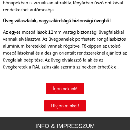
hónapokban is vizuálisan attraktív, fényárban úszó optikával
rendelkezhet autómosója.
Üveg válaszfalak, nagyszilárdságú biztonsági üvegből
Az egyes mosóállások 12mm vastag biztonsági üvegfalakkal
vannak elválasztva. Az üvegpanelek porfestett, rongálásbiztos
aluminium keretekkel vannak rögzítve. Főképpen az utolsó
mosóállásoknál és a design orientált rendszereknél ajánlott az
üvegfalak beépítése. Az üveg elválasztó falak és az
üvegkeretek a RAL színskála szerinti színekben érhetők el.
Írjon nekünk!
Hívjon minket!
INFO & IMPRESSZUM