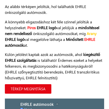
Az alábbi térképen jelöltük, hol találhatók EHRLE
önkiszolgáló autómosók.
A könnyebb eligazodáshoz két féle színnel jelöltük a
helyszíneket.
Piros
EHRLE logó
val jelöljük a
minősítéssel
nem rendelkező
önkiszolgáló autómosókat, míg
Arany
EHRLE logó
val megjelölve láthatja a
Minősített
EHRLE
autómosók
at.
Külön jelölést kaptak azok az autómosók, ahol
kiegészítő
EHRLE szolgáltatás
is található! Érdemes ezeket a helyeket
felkeresni, és megbizonyosodni a hatékonyságukról!
(EHRLE szőnyegtisztító berendezés, EHRLE transzkritikus
hőszivattyú, EHRLE felnitisztító)
TÉRKÉP MEGNYITÁSA