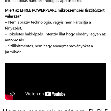
felület ápolás nanotechnológiás ápolószerrel.
Miért az EHRLE POWERPEARL mikroszemcsés tisztítószert
válassza?
– Nem abrazív technológia, vagyis nem károsítja a
fényezést,
– Tökéletes habképzés, intenzív illat hogy élmény legyen az
autómosás,
– Szilikátmentes, nem hagy anyagmaradványokat a
járművön.