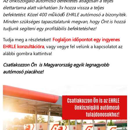
Az önkiszolgáló autómosó befektetés átlagosan a teljes
élettartama alatt várhatóan 3x hozza vissza a teljes
befektetést. Közel 400 működő EHRLE autómosó a bizonyíték.
Minden szükséges tapasztalatunk megvan, hogy Önt is hozzá
tudjunk segíteni egy profitábilis befektetéshez!
Tudja meg a részleteket!
Foglaljon időpontot egy ingyenes
EHRLE konzultációra
, vagy vegye fel velünk a kapcsolatot az
alábbi gombra kattintva!
Csatlakozzon Ön is Magyarország egyik legnagyobb
autómosó piacához!