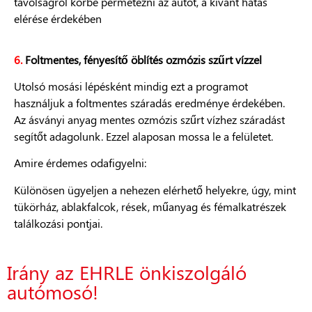
távolságról körbe permetezni az autót, a kívánt hatás
elérése érdekében
6.
Foltmentes, fényesítő öblítés ozmózis szűrt vízzel
Utolsó mosási lépésként mindig ezt a programot
használjuk a foltmentes száradás eredménye érdekében.
Az ásványi anyag mentes ozmózis szűrt vízhez száradást
segítőt adagolunk. Ezzel alaposan mossa le a felületet.
Amire érdemes odafigyelni:
Különösen ügyeljen a nehezen elérhető helyekre, úgy, mint
tükörház, ablakfalcok, rések, műanyag és fémalkatrészek
találkozási pontjai.
Irány az EHRLE önkiszolgáló
autómosó!