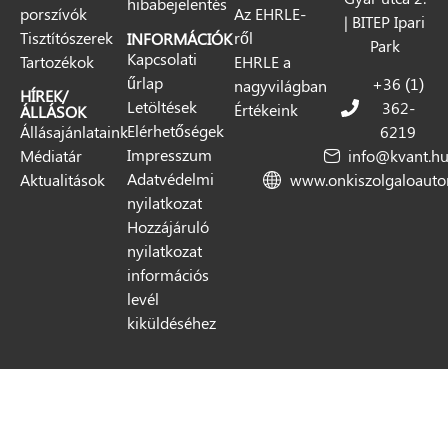
hibabejelentés
porszívók
Az EHRLE-
| BITEP Ipari
Tisztítószerek
ről
INFORMÁCIÓK
Park
Kapcsolati
Tartozékok
EHRLE a
űrlap
+36 (1)
nagyvilágban
HÍREK/
Letöltések
362-
Értékeink
ÁLLÁSOK
Elérhetőségek
Állásajánlataink
6219
Impresszum
Médiatár
info@kvant.h
Adatvédelmi
Aktualitások
www.onkiszolgaloaut
nyilatkozat
Hozzájáruló
nyilatkozat
információs
levél
kiküldéséhez