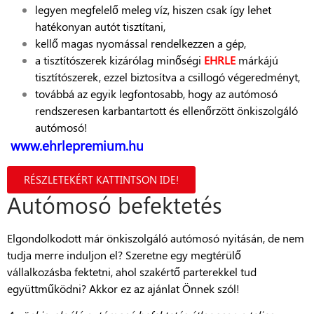
legyen megfelelő meleg víz, hiszen csak így lehet
hatékonyan autót tisztítani,
kellő magas nyomással rendelkezzen a gép,
a tisztítószerek kizárólag minőségi
EHRLE
márkájú
tisztítószerek, ezzel biztosítva a csillogó végeredményt,
továbbá az egyik legfontosabb, hogy az autómosó
rendszeresen karbantartott és ellenőrzött önkiszolgáló
autómosó!
www.ehrlepremium.hu
RÉSZLETEKÉRT KATTINTSON IDE!
Autómosó befektetés
Elgondolkodott már önkiszolgáló autómosó nyitásán, de nem
tudja merre induljon el? Szeretne egy megtérülő
vállalkozásba fektetni, ahol szakértő parterekkel tud
együttműködni? Akkor ez az ajánlat Önnek szól!