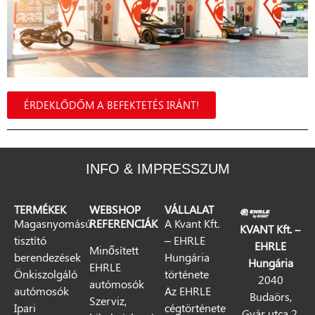
ÉRDEKLŐDŐM A BEFEKTETÉS IRÁNT!
INFO & IMPRESSZUM
TERMÉKEK
WEBSHOP
VÁLLALAT
Magasnyomású
REFERENCIÁK
A Kvant Kft.
KVANT Kft. –
tisztító
– EHRLE
EHRLE
Minősített
berendezések
Hungária
Hungária
EHRLE
Önkiszolgáló
története
2040
autómosók
autómosók
Az EHRLE
Budaörs,
Szerviz,
Ipari
cégtörténete
Gyár utca 2.