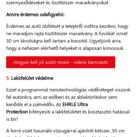
szennyeződéseket és tisztítószer maradványokat.
Amire érdemes odafigyelni:
Érdemes az autó öblítését a tetejéről indítva kezdeni, hogy
ne maradjon rajta tisztítószer maradvány. A fúvókát ismét
30 cm távolságra kell tartani a kocsitól. Ügyeljünk arra,
hogy a nehezen elérhető helyeket is alaposan kimossuk.
Hogyan kell jól autót mosni - videós bemutató
5.
Lakkfelület védelme
Ezzel a programmal nanotechnológiás védőréteget viszünk
fel autónkra, ami az esőben és az ablaktörléskor sem
kenődik el a szélvédőn. Az
EHRLE Ultra
Protection
kifényesíti a lakkfelületet és kosztaszító hatással
is bír!
A forró vizet használó vízsugárral ajánlott kétszer, 30 cm