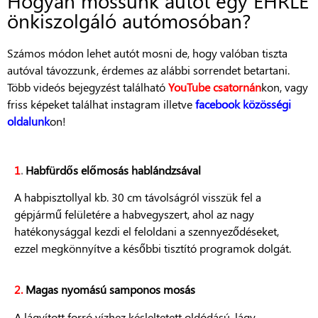
Hogyan mossunk autót egy EHRLE
önkiszolgáló autómosóban?
Számos módon lehet autót mosni de, hogy valóban tiszta
autóval távozzunk, érdemes az alábbi sorrendet betartani.
Több videós bejegyzést található
YouTube csatornán
kon, vagy
friss képeket találhat instagram illetve
facebook közösségi
oldalunk
on!
1
.
Habfürdős előmosás hablándzsával
A habpisztollyal kb. 30 cm távolságról visszük fel a
gépjármű felületére a habvegyszert, ahol az nagy
hatékonysággal kezdi el feloldani a szennyeződéseket,
ezzel megkönnyítve a későbbi tisztító programok dolgát.
2.
Magas nyomású samponos mosás
A lágyított forró vízhez késleltetett oldódású, lágy