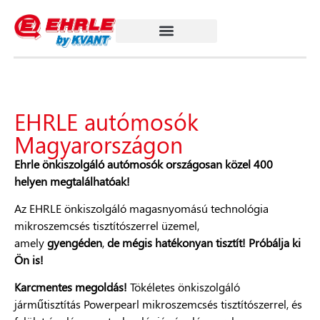
EHRLE autómosók
Magyarországon
Ehrle önkiszolgáló autómosók országosan közel 400
helyen megtalálhatóak!
Az EHRLE önkiszolgáló magasnyomású technológia
mikroszemcsés tisztítószerrel üzemel,
amely
gyengéden
,
de mégis hatékonyan tisztít! Próbálja ki
Ön is!
Karcmentes megoldás!
Tökéletes önkiszolgáló
járműtisztítás Powerpearl mikroszemcsés tisztítószerrel, és