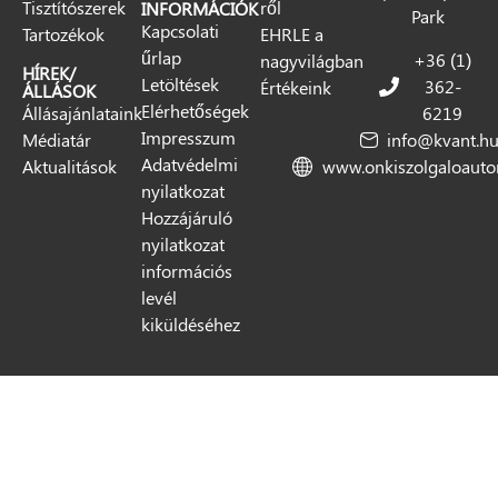
Tisztítószerek
ről
INFORMÁCIÓK
Park
Kapcsolati
Tartozékok
EHRLE a
űrlap
+36 (1)
nagyvilágban
HÍREK/
Letöltések
362-
Értékeink
ÁLLÁSOK
Elérhetőségek
Állásajánlataink
6219
Impresszum
Médiatár
info@kvant.h
Adatvédelmi
Aktualitások
www.onkiszolgaloaut
nyilatkozat
Hozzájáruló
nyilatkozat
információs
levél
kiküldéséhez