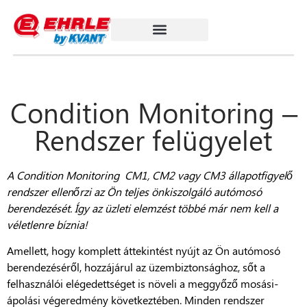
Condition Monitoring –
Rendszer felügyelet
A Condition Monitoring CM1, CM2 vagy CM3 állapotfigyelő
rendszer ellenőrzi az Ön teljes önkiszolgáló autómosó
berendezését. Így az üzleti elemzést többé már nem kell a
véletlenre bíznia!
Amellett, hogy komplett áttekintést nyújt az Ön autómosó
berendezéséről, hozzájárul az üzembiztonsághoz, sőt a
felhasználói elégedettséget is növeli a meggyőző mosási-
ápolási végeredmény következtében. Minden rendszer