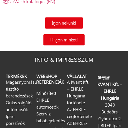
CarWash katalógus (EN)
Írjon nekünk!
Hívjon minket!
INFO & IMPRESSZUM
TERMÉKEK
WEBSHOP
VÁLLALAT
Magasnyomású
REFERENCIÁK
A Kvant Kft.
KVANT Kft. –
tisztító
– EHRLE
EHRLE
Minősített
berendezések
Hungária
Hungária
EHRLE
Önkiszolgáló
története
2040
autómosók
autómosók
Az EHRLE
Budaörs,
Szerviz,
Ipari
cégtörténete
Gyár utca 2.
hibabejelentés
porszívók
Az EHRLE-
| BITEP Ipari