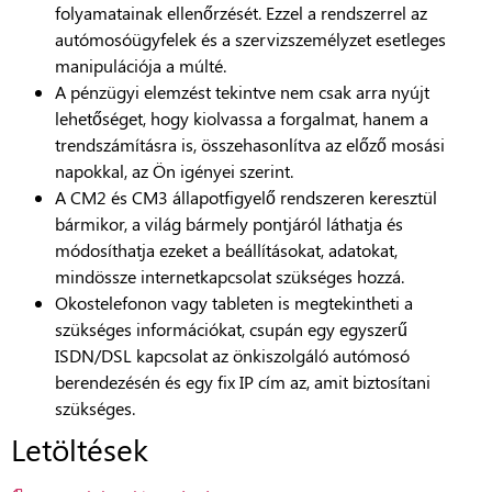
folyamatainak ellenőrzését. Ezzel a rendszerrel az
autómosóügyfelek és a szervizszemélyzet esetleges
manipulációja a múlté.
A pénzügyi elemzést tekintve nem csak arra nyújt
lehetőséget, hogy kiolvassa a forgalmat, hanem a
trendszámításra is, összehasonlítva az előző mosási
napokkal, az Ön igényei szerint.
A CM2 és CM3 állapotfigyelő rendszeren keresztül
bármikor, a világ bármely pontjáról láthatja és
módosíthatja ezeket a beállításokat, adatokat,
mindössze internetkapcsolat szükséges hozzá.
Okostelefonon vagy tableten is megtekintheti a
szükséges információkat, csupán egy egyszerű
ISDN/DSL kapcsolat az önkiszolgáló autómosó
berendezésén és egy fix IP cím az, amit biztosítani
szükséges.
Letöltések